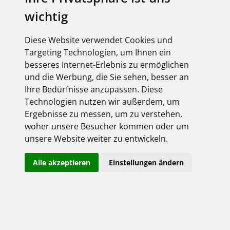
wichtig
FEGIME
Diese Website verwendet Cookies und
KANBAN
Targeting Technologien, um Ihnen ein
besseres Internet-Erlebnis zu ermöglichen
und die Werbung, die Sie sehen, besser an
Ihre Bedürfnisse anzupassen. Diese
Technologien nutzen wir außerdem, um
Ergebnisse zu messen, um zu verstehen,
woher unsere Besucher kommen oder um
LASSEN SIE SICH ARBEIT ABNEHMEN
unsere Website weiter zu entwickeln.
OPTIMIEREN SIE IHRE
Alle akzeptieren
Einstellungen ändern
LAGERBESTÄNDE MIT
DEM KANBAN-VERFAHREN