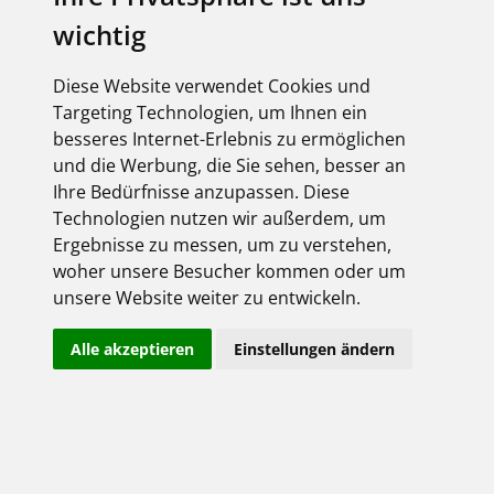
wichtig
Angemeldet bleiben
I
0
Jetzt registrieren!
Passwort vergessen?
Diese Website verwendet Cookies und
Targeting Technologien, um Ihnen ein
besseres Internet-Erlebnis zu ermöglichen
und die Werbung, die Sie sehen, besser an
Ihre Bedürfnisse anzupassen. Diese
Technologien nutzen wir außerdem, um
Ergebnisse zu messen, um zu verstehen,
woher unsere Besucher kommen oder um
unsere Website weiter zu entwickeln.
Über uns
Impressum
Alle akzeptieren
Einstellungen ändern
AGB
Datenschutz
Kontakt
Copyright FEGIME Deutschland – 2001 - 2026
© Bitte beachten Sie: Die Artikelbilder unserer Lieferanten sind