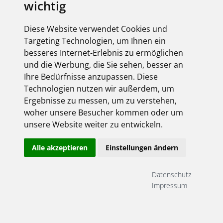
wichtig
Onlineshop-Login
Unser Onlineshop ist immer geöffnet.
Diese Website verwendet Cookies und
Targeting Technologien, um Ihnen ein
besseres Internet-Erlebnis zu ermöglichen
und die Werbung, die Sie sehen, besser an
Ihre Bedürfnisse anzupassen. Diese
Technologien nutzen wir außerdem, um
Ergebnisse zu messen, um zu verstehen,
woher unsere Besucher kommen oder um
unsere Website weiter zu entwickeln.
Angemeldet bleiben
Alle akzeptieren
Einstellungen ändern
Jetzt registrieren!
Passwort vergessen?
Noch nicht registriert? Dann aber schnell....
Datenschutz
Impressum