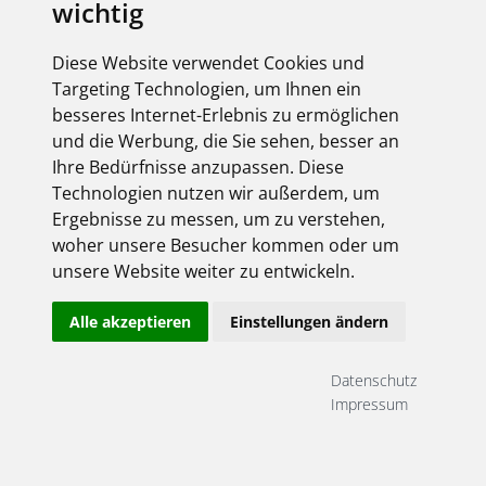
wichtig
Onlineshop-Login
Unser Onlineshop ist immer geöffnet.
Diese Website verwendet Cookies und
Targeting Technologien, um Ihnen ein
besseres Internet-Erlebnis zu ermöglichen
und die Werbung, die Sie sehen, besser an
Ihre Bedürfnisse anzupassen. Diese
Technologien nutzen wir außerdem, um
Ergebnisse zu messen, um zu verstehen,
woher unsere Besucher kommen oder um
unsere Website weiter zu entwickeln.
Angemeldet bleiben
Alle akzeptieren
Einstellungen ändern
Jetzt registrieren!
Passwort vergessen?
Noch nicht registriert? Dann aber schnell....
Datenschutz
Impressum